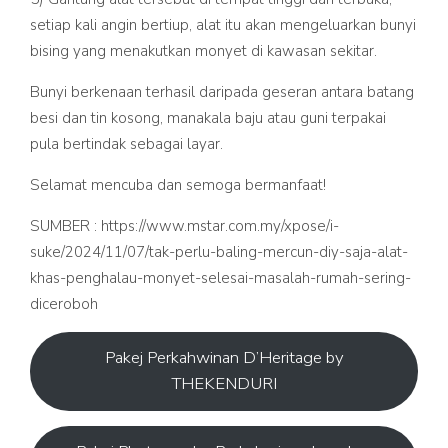
setiap kali angin bertiup, alat itu akan mengeluarkan bunyi
bising yang menakutkan monyet di kawasan sekitar.
Bunyi berkenaan terhasil daripada geseran antara batang
besi dan tin kosong, manakala baju atau guni terpakai
pula bertindak sebagai layar.
Selamat mencuba dan semoga bermanfaat!
SUMBER :
https://www.mstar.com.my/xpose/i-
suke/2024/11/07/tak-perlu-baling-mercun-diy-saja-alat-
khas-penghalau-monyet-selesai-masalah-rumah-sering-
diceroboh
Pakej Perkahwinan D’Heritage by
THEKENDURI