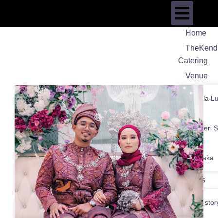
Home
TheKend
Catering
Venue
Kuala L
Negeri 
Melaka
News
Our stor