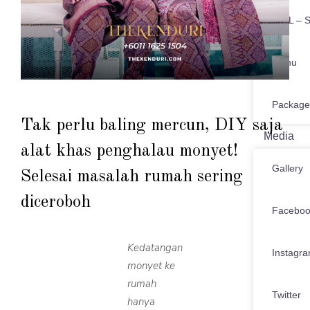
SIJIL – S
Menu
Package
Tak perlu baling mercun, DIY saja
Media
alat khas penghalau monyet!
Gallery
Selesai masalah rumah sering
diceroboh
Facebo
Kedatangan
Instagr
monyet ke
rumah
Twitter
hanya