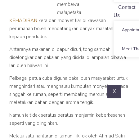
membawa
Contact
malapetaka.
Us
KEHADIRAN
kera dan monyet liar di kawasan
perumahan boleh mendatangkan banyak masalah
Appoint
kepada penduduk.
Meet Th
Antaranya makanan di dapur dicuri, tong sampah
diselongkar dan pakaian yang disidai di ampaian dibawa
lari oleh haiwan ini.
Pelbagai petua cuba diguna pakai oleh masyarakat untuk
menghindari atau menghalau kumpulan monyet daripada
X
singgah ke rumah, seperti membaling mercun atau
meletakkan bahan dengan aroma tengik.
Namun ia tidak seratus peratus menjamin keberkesanan
seperti yang diinginkan.
Melalui satu hantaran di laman TikTok oleh Ahmad Safri