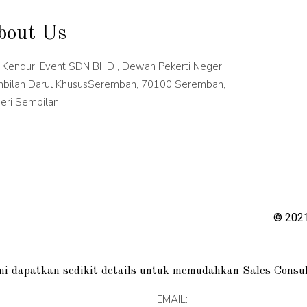
bout Us
 Kenduri Event SDN BHD , Dewan Pekerti Negeri
bilan Darul KhususSeremban, 70100 Seremban,
eri Sembilan
© 2021
i dapatkan sedikit details untuk memudahkan Sales Consul
EMAIL: