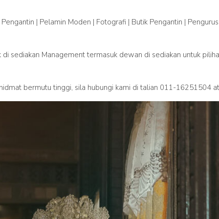
Pengantin | Pelamin Moden | Fotografi | Butik Pengantin | Pengurusa
 di sediakan Management termasuk dewan di sediakan untuk pilih
idmat bermutu tinggi, sila hubungi kami di talian 011-16251504 