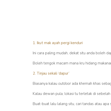
1. Ikut mak ayah pergi kenduri
Ini cara paling mudah, dekat situ anda boleh
Boleh tengok macam mana kru hidang makanan, b
2. Tinjau sekali ‘dapur’
Biasanya kalau
outdoor
ada khemah khas sebag
Kalau dewan pula, lokasi tu terletak di sebelah
Buat-buat lalu lalang situ, cari tandas atau ap