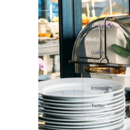
Menu
Packages
Media
Gallery
Facebook
Instagram
Twitter
Contact Us