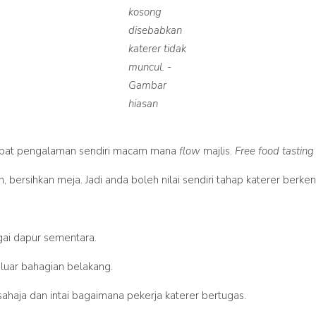
kosong
disebabkan
katerer tidak
muncul. -
Gambar
hiasan
 dapat pengalaman sendiri macam mana
flow
majlis.
Free food tasting
ersihkan meja. Jadi anda boleh nilai sendiri tahap katerer berken
ai dapur sementara.
 luar bahagian belakang.
a sahaja dan intai bagaimana pekerja katerer bertugas.