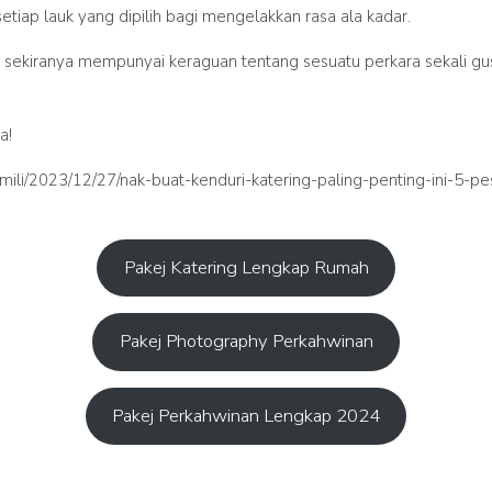
setiap lauk yang dipilih bagi mengelakkan rasa ala kadar.
n sekiranya mempunyai keraguan tentang sesuatu perkara sekali g
a!
ili/2023/12/27/nak-buat-kenduri-katering-paling-penting-ini-5-p
Pakej Katering Lengkap Rumah
Pakej Photography Perkahwinan
Pakej Perkahwinan Lengkap 2024