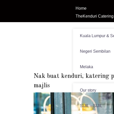
Home
TheKenduri Catering
Venue
Kuala Lumpur & S
Negeri Sembilan
Melaka
Nak buat kenduri, katering p
News
majlis
Our story
SIJIL – SIJIL