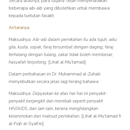
Secara asasnya, para fuqaha’ telah menyenaraikan
beberapa aib-aib yang dibolehkan untuk membawa
kepada tuntutan fasakh.
Antaranya
Maksudnya:
Aib-aib dalam pernikahan itu ada tujuh, iaitu
gila, kusta, sopak, faraj tersumbat dengan daging, faraj
terhalang dengan tulang, zakar tidak boleh membesar,
hasyafah terpotong.
[Lihat al-Mu’tamad]
Dalam perbahasan ini Dr. Muhammad al-Zuhaili
menyebutkan secara jelas lagi terang bahawa:
Maksudnya:
Diqiyaskan ke atas hal-hal ini penyakit-
penyakit berjangkit dan merebak seperti penyakit
HIV/AIDS, dan lain-lain, kerana menghilangkan
keseronokan dari maksud pernikahan.
[Lihat al-Mu’tamad fi
al-Fiqh al-Syafi’ei]