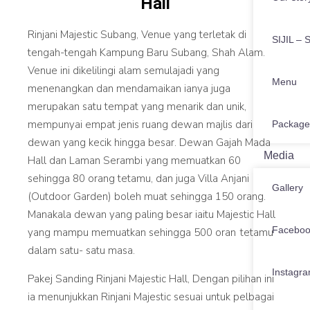
Hall
Rinjani Majestic Subang, Venue yang terletak di
SIJIL – S
tengah-tengah Kampung Baru Subang, Shah Alam.
Venue ini dikelilingi alam semulajadi yang
Menu
menenangkan dan mendamaikan ianya juga
merupakan satu tempat yang menarik dan unik,
mempunyai empat jenis ruang dewan majlis dari
Package
dewan yang kecik hingga besar. Dewan Gajah Mada
Media
Hall dan Laman Serambi yang memuatkan 60
sehingga 80 orang tetamu, dan juga Villa Anjani
Gallery
(Outdoor Garden) boleh muat sehingga 150 orang.
Manakala dewan yang paling besar iaitu Majestic Hall
Facebo
yang mampu memuatkan sehingga 500 oran tetamu
dalam satu- satu masa.
Instagr
Pakej Sanding Rinjani Majestic Hall, Dengan pilihan ini
ia menunjukkan Rinjani Majestic sesuai untuk pelbagai