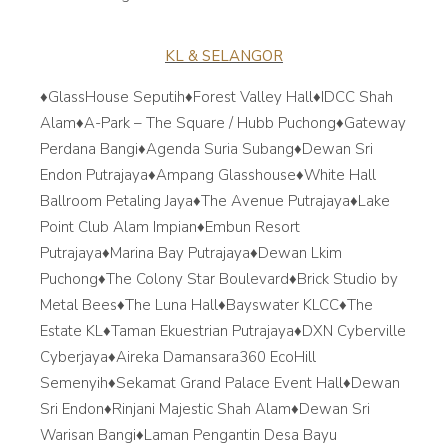
KL & SELANGOR
♦️GlassHouse Seputih
♦️Forest Valley Hall
♦️IDCC Shah
Alam
♦️A-Park – The Square / Hubb Puchong
♦️Gateway
Perdana Bangi
♦️Agenda Suria Subang
♦️Dewan Sri
Endon Putrajaya
♦️Ampang Glasshouse
♦️White Hall
Ballroom Petaling Jaya
♦️The Avenue Putrajaya
♦️Lake
Point Club Alam Impian
♦️Embun Resort
Putrajaya
♦️Marina Bay Putrajaya
♦️Dewan Lkim
Puchong
♦️The Colony Star Boulevard
♦️Brick Studio by
Metal Bees
♦️The Luna Hall
♦️Bayswater KLCC
♦️The
Estate KL
♦️Taman Ekuestrian Putrajaya
♦️DXN Cyberville
Cyberjaya
♦️Aireka Damansara
360 EcoHill
Semenyih
♦️Sekamat Grand Palace Event Hall
♦️Dewan
Sri Endon
♦️Rinjani Majestic Shah Alam
♦️Dewan Sri
Warisan Bangi
♦️Laman Pengantin Desa Bayu