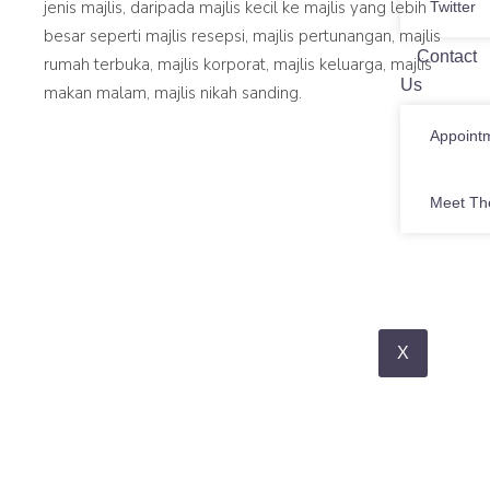
jenis majlis, daripada majlis kecil ke majlis yang lebih
Twitter
besar seperti majlis resepsi, majlis pertunangan, majlis
Contact
rumah terbuka, majlis korporat, majlis keluarga, majlis
Us
makan malam, majlis nikah sanding.
Appoint
Meet Th
X