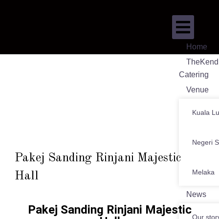
Home
TheKend
Catering
Venue
Kuala L
Negeri 
Pakej Sanding Rinjani Majestic
Melaka
Hall
News
Pakej Sanding Rinjani Majestic
Our stor