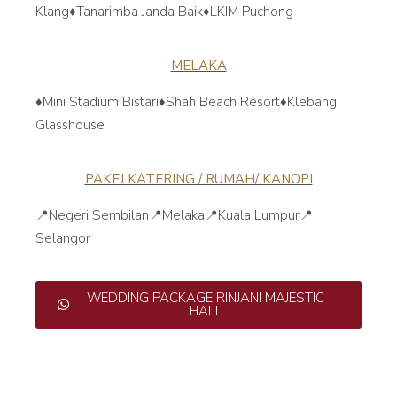
Klang
♦️Tanarimba Janda Baik
♦️LKIM Puchong
MELAKA
♦️Mini Stadium Bistari
♦️Shah Beach Resort
♦️Klebang
Glasshouse
PAKEJ KATERING / RUMAH/ KANOPI
📍Negeri Sembilan
📍Melaka
📍Kuala Lumpur
📍
Selangor
WEDDING PACKAGE RINJANI MAJESTIC
HALL