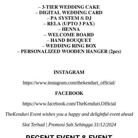
– 𝟑-𝐓𝐈𝐄𝐑 𝐖𝐄𝐃𝐃𝐈𝐍𝐆 𝐂𝐀𝐊𝐄
– 𝐃𝐈𝐆𝐈𝐓𝐀𝐋 𝐖𝐄𝐃𝐃𝐈𝐍𝐆 𝐂𝐀𝐑𝐃
– 𝐏𝐀 𝐒𝐘𝐒𝐓𝐄𝐌 & 𝐃𝐉
– 𝐑𝐄𝐋𝐀 (𝐔𝐏𝐓𝐎 𝟑 𝐏𝐀𝐗)
– 𝐇𝐄𝐍𝐍𝐀
– ⁠𝐖𝐄𝐋𝐂𝐎𝐌𝐄 𝐁𝐎𝐀𝐑𝐃
– ⁠𝐇𝐀𝐍𝐃 𝐁𝐎𝐔𝐐𝐔𝐄𝐓
– ⁠𝐖𝐄𝐃𝐃𝐈𝐍𝐆 𝐑𝐈𝐍𝐆 𝐁𝐎𝐗
– ⁠𝐏𝐄𝐑𝐒𝐎𝐍𝐀𝐋𝐈𝐙𝐄𝐃 𝐖𝐎𝐎𝐃𝐄𝐍 𝐇𝐀𝐍𝐆𝐄𝐑 (𝟐𝐩𝐜𝐬)
INSTAGRAM
https://www.instagram.com/thekenduri_official/
FACEBOOK
https://www.facebook.com/TheKenduri.Official
TheKenduri Event wishes you a happy and delightful event ahead
Slot Terhad | Promosi Sah Sehingga 31/12/2024