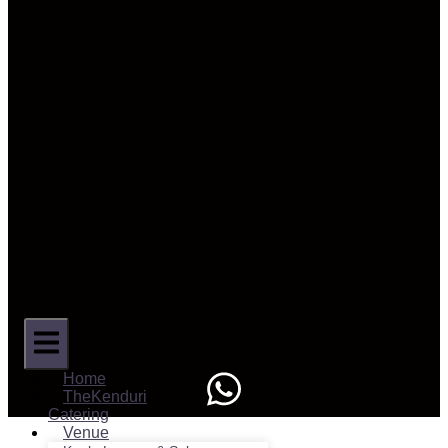
Home
TheKenduri
Catering
Venue