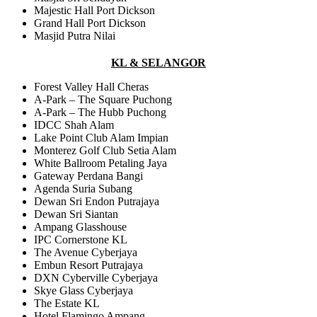
Majestic Hall Port Dickson
Grand Hall Port Dickson
Masjid Putra Nilai
KL & SELANGOR
Forest Valley Hall Cheras
A-Park – The Square Puchong
A-Park – The Hubb Puchong
IDCC Shah Alam
Lake Point Club Alam Impian
Monterez Golf Club Setia Alam
White Ballroom Petaling Jaya
Gateway Perdana Bangi
Agenda Suria Subang
Dewan Sri Endon Putrajaya
Dewan Sri Siantan
Ampang Glasshouse
IPC Cornerstone KL
The Avenue Cyberjaya
Embun Resort Putrajaya
DXN Cyberville Cyberjaya
Skye Glass Cyberjaya
The Estate KL
Hotel Flamingo Ampang