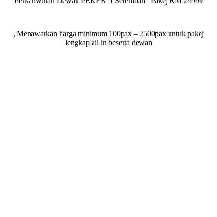
Perkahwinan Dewan PEKERTI Seremban | Pakej RM 24999
, Menawarkan harga minimum 100pax – 2500pax untuk pakej
lengkap all in beserta dewan