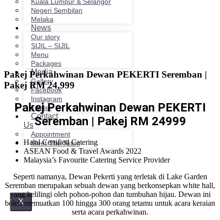
Kuala Lumpur & Selangor
Negeri Sembilan
Melaka
News
Our story
SIJIL – SIJIL
Menu
Packages
Media
Pakej Perkahwinan Dewan PEKERTI Seremban |
Gallery
Pakej RM 24,999
Facebook
Instagram
Pakej Perkahwinan Dewan PEKERTI
Twitter
Contact
Seremban | Pakej RM 24999
Us
Appointment
Halal Certified Catering
Meet The Team
ASEAN Food & Travel Awards 2022
Malaysia’s Favourite Catering Service Provider
Seperti namanya, Dewan Pekerti yang terletak di Lake Garden
Seremban merupakan sebuah dewan yang berkonsepkan white hall,
yang kelilingi oleh pohon-pohon dan tumbuhan hijau. Dewan ini
X
boleh memuatkan 100 hingga 300 orang tetamu untuk acara keraian
serta acara perkahwinan.