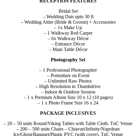
RECEPTION FEATURES
Bridal Set
– Wedding Dais upto 30 ft
– Wedding Attire (Bride & Groom) + Accessories
– 1x Make Up
– 1 Walkway Red Carpet
– 6x Walkway Décor
– Entrance Décor
– Main Table Décor
Photography Set
– 1 Professional Photographer
– Portraiture on Event
– Unlimited Raw Photos
– High Resolution in Thumbdrive
– Indoor & Outdoor Session
– 1 x Premium Album Size 10 x 12 (10 pages)
– 1 x Photo Frame Size 16 x 24
PACKAGE INCLUSIVES
– 20 – 50 units Round/Viking Tables with Table Cloth. TnC Venue
– 200 – 500 units Chairs – Chiavari/Infinity/Napolean
Ice/Ghost/Banquet/Plastic PVC (with cover). TnC Venue