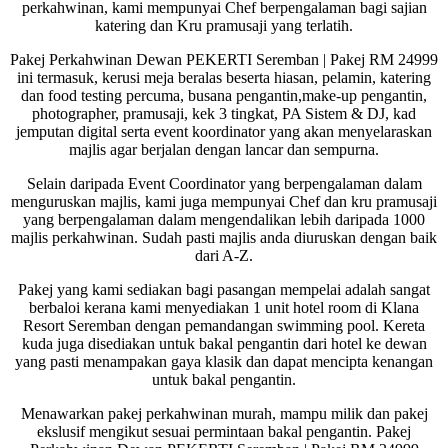
perkahwinan, kami mempunyai Chef berpengalaman bagi sajian
katering dan Kru pramusaji yang terlatih.
Pakej Perkahwinan Dewan PEKERTI Seremban | Pakej RM 24999
ini termasuk, kerusi meja beralas beserta hiasan, pelamin, katering
dan food testing percuma, busana pengantin,make-up pengantin,
photographer, pramusaji, kek 3 tingkat, PA Sistem & DJ, kad
jemputan digital serta event koordinator yang akan menyelaraskan
majlis agar berjalan dengan lancar dan sempurna.
Selain daripada Event Coordinator yang berpengalaman dalam
menguruskan majlis, kami juga mempunyai Chef dan kru pramusaji
yang berpengalaman dalam mengendalikan lebih daripada 1000
majlis perkahwinan. Sudah pasti majlis anda diuruskan dengan baik
dari A-Z.
Pakej yang kami sediakan bagi pasangan mempelai adalah sangat
berbaloi kerana kami menyediakan 1 unit hotel room di Klana
Resort Seremban dengan pemandangan swimming pool. Kereta
kuda juga disediakan untuk bakal pengantin dari hotel ke dewan
yang pasti menampakan gaya klasik dan dapat mencipta kenangan
untuk bakal pengantin.
Menawarkan pakej perkahwinan murah, mampu milik dan pakej
ekslusif mengikut sesuai permintaan bakal pengantin. Pakej