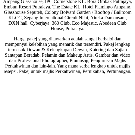
Ampang Glasshouse, IPC Cornerstone KL, Bora Ombak Putrajaya,
Embun Resort Putrajaya, The Estate KL, Hotel Flamingo Ampang,
Glasshouse Seputeh, Colony Bolvard Garden / Rooftop / Ballroom
KLCC, Sepang International Circuit Nilai, Aireka Damansara,
DXN hall, Cyberjaya, 360 Club, Eco Majestic, Abedeen Club
House, Putrajaya.
Harga pakej yang ditawarkan adalah sangat berbaloi dan
mempunyai kelebihan yang menarik dan tersendiri. Pakej lengkap
termasuk Dewan & Kelengkapan Dewan, Katering dan Sajian
Santapan Beradab, Pelamin dan Makeup Artis, Gambar dan video
dari Professional Photographer, Pramusaji, Pengurusan Majlis
Perkahwinan dan lain-lain. Yang mana serba lengkap untuk majlis
resepsi. Pakej untuk majlis Perkahwinan, Pernikahan, Pertunangan.