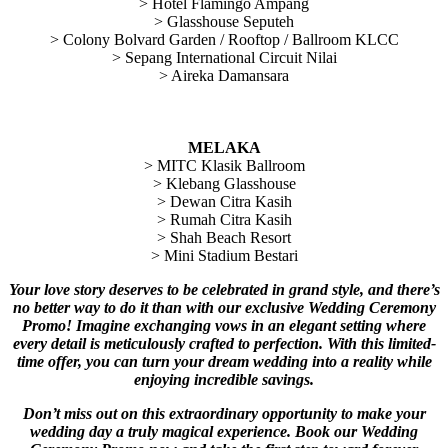
> Hotel Flamingo Ampang
> Glasshouse Seputeh
> Colony Bolvard Garden / Rooftop / Ballroom KLCC
> Sepang International Circuit Nilai
> Aireka Damansara
MELAKA
> MITC Klasik Ballroom
> Klebang Glasshouse
> Dewan Citra Kasih
> Rumah Citra Kasih
> Shah Beach Resort
> Mini Stadium Bestari
Your love story deserves to be celebrated in grand style, and there’s
no better way to do it than with our exclusive Wedding Ceremony
Promo! Imagine exchanging vows in an elegant setting where
every detail is meticulously crafted to perfection. With this limited-
time offer, you can turn your dream wedding into a reality while
enjoying incredible savings.
Don’t miss out on this extraordinary opportunity to make your
wedding day a truly magical experience. Book our Wedding