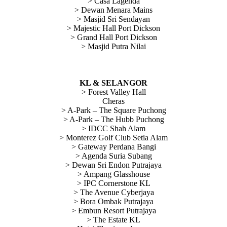
> Casa Lagenda
> Dewan Menara Mains
> Masjid Sri Sendayan
> Majestic Hall Port Dickson
> Grand Hall Port Dickson
> Masjid Putra Nilai
KL & SELANGOR
> Forest Valley Hall
Cheras
> A-Park – The Square Puchong
> A-Park – The Hubb Puchong
> IDCC Shah Alam
> Monterez Golf Club Setia Alam
> Gateway Perdana Bangi
> Agenda Suria Subang
> Dewan Sri Endon Putrajaya
> Ampang Glasshouse
> IPC Cornerstone KL
> The Avenue Cyberjaya
> Bora Ombak Putrajaya
> Embun Resort Putrajaya
> The Estate KL