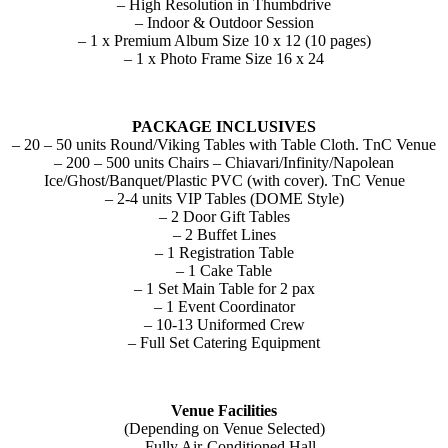
– High Resolution in Thumbdrive
– Indoor & Outdoor Session
– 1 x Premium Album Size 10 x 12 (10 pages)
– 1 x Photo Frame Size 16 x 24
PACKAGE INCLUSIVES
– 20 – 50 units Round/Viking Tables with Table Cloth. TnC Venue
– 200 – 500 units Chairs – Chiavari/Infinity/Napolean
Ice/Ghost/Banquet/Plastic PVC (with cover). TnC Venue
– 2-4 units VIP Tables (DOME Style)
– 2 Door Gift Tables
– 2 Buffet Lines
– 1 Registration Table
– 1 Cake Table
– 1 Set Main Table for 2 pax
– 1 Event Coordinator
– 10-13 Uniformed Crew
– Full Set Catering Equipment
Venue Facilities
(Depending on Venue Selected)
– Fully Air-Conditioned Hall