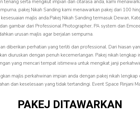
n tenang serta mengikut impian dan citarasa anda, kami menawark
sempurna, pakej Nikah Sanding kami menawarkan pakej dari 100 hi
 kesesuaian majlis anda.Pakej Nikah Sanding termasuk Dewan, Kat
dan gambar dari Professional Photographer, PA system dan Emcee,
ahkan urusan majlis agar berjalan sempurna.
angan diberikan perhatian yang terliti dan professional. Dari hiasa
 akan diuruskan dengan penuh kecemerlangan. Pakej nikah lengkap i
gan yang mencari tempat istimewa untuk mengikat janji perkahw
gkan majlis perkahwinan impian anda dengan pakej nikah lengkap dar
 dan keselesaan yang tidak tertandingi. ⁠Event Space Rinjani M
PAKEJ DITAWARKAN