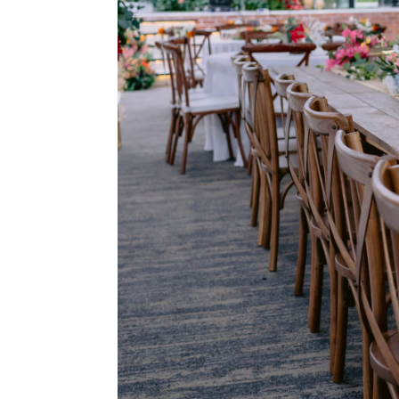
Menu
Packages
Media
Gallery
Facebook
Instagram
Twitter
Contact Us