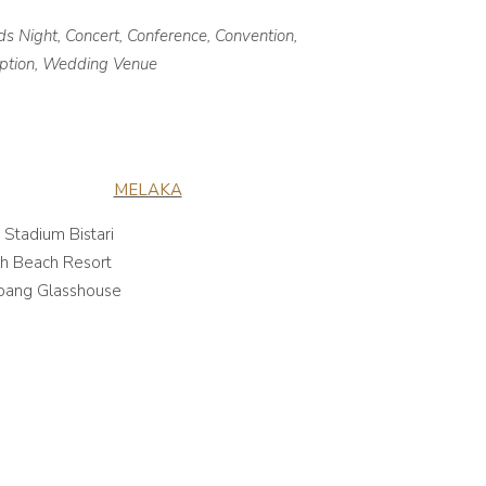
s Night, Concert, Conference, Convention,
eption, Wedding Venue
MELAKA
i Stadium Bistari
ah Beach Resort
ebang Glasshouse