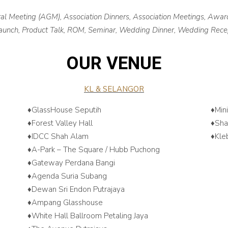
al Meeting (AGM), Association Dinners, Association Meetings, Award
 Launch, Product Talk, ROM, Seminar, Wedding Dinner, Wedding Rec
OUR VENUE
KL & SELANGOR
♦️GlassHouse Seputih
♦️Min
♦️Forest Valley Hall
♦️Sh
♦️IDCC Shah Alam
♦️Kl
♦️A-Park – The Square / Hubb Puchong
♦️Gateway Perdana Bangi
♦️Agenda Suria Subang
♦️Dewan Sri Endon Putrajaya
♦️Ampang Glasshouse
♦️White Hall Ballroom Petaling Jaya