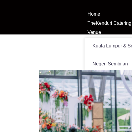
Home
TheKenduri Catering
Venue
Kuala Lumpur & S
Negeri Sembilan
Melaka
News
Our story
SIJIL – SIJIL