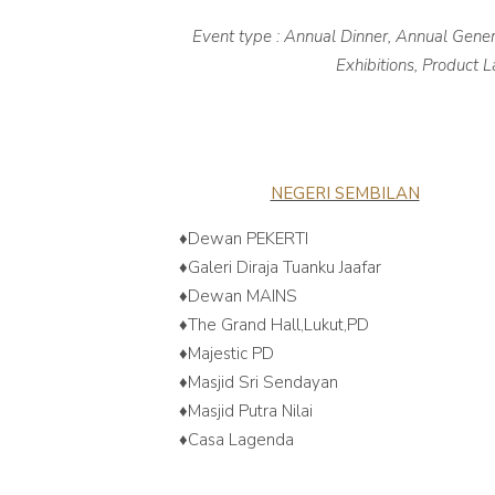
Event type : Annual Dinner, Annual Gener
Exhibitions, Product
NEGERI SEMBILAN
♦️Dewan PEKERTI
♦️Galeri Diraja Tuanku Jaafar
♦️Dewan MAINS
♦️The Grand Hall,Lukut,PD
♦️Majestic PD
♦️Masjid Sri Sendayan
♦️Masjid Putra Nilai
♦️Casa Lagenda