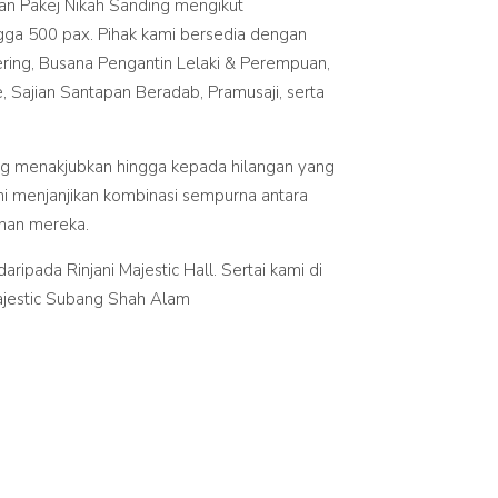
an Pakej Nikah Sanding mengikut
ngga 500 pax. Pihak kami bersedia dengan
ering, Busana Pengantin Lelaki & Perempuan,
 Sajian Santapan Beradab, Pramusaji, serta
n yang menakjubkan hingga kepada hilangan yang
ni menjanjikan kombinasi sempurna antara
inan mereka.
ipada Rinjani Majestic Hall. Sertai kami di
ajestic Subang Shah Alam