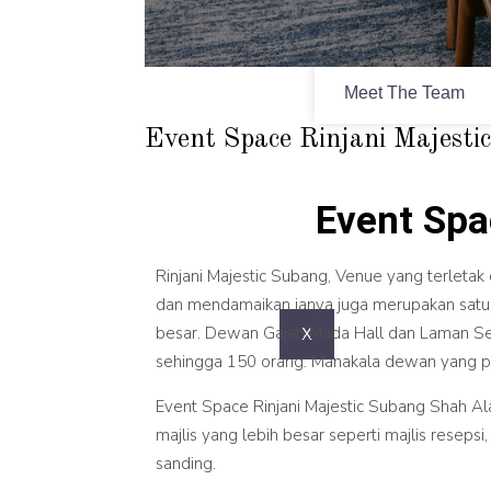
Appointment
Meet The Team
⁠Event Space Rinjani Majest
⁠Event Sp
Rinjani Majestic Subang, Venue yang terleta
dan mendamaikan ianya juga merupakan satu 
besar. Dewan Gajah Mada Hall dan Laman Ser
X
sehingga 150 orang. Manakala dewan yang pa
⁠Event Space Rinjani Majestic Subang Shah Alam
majlis yang lebih besar seperti majlis resepsi
sanding.