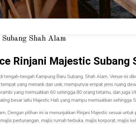
ic Subang Shah Alam
ace Rinjani Majestic Subang
k di tengah-tengah Kampung Baru Subang, Shah Alam. Venue ini di
tempat yang menarik dan unik, mempunyai empat jenis ruang dewa
ambi yang memuatkan 60 sehingga 80 orang tetamu, dan juga Vil
ling besar iaitu Majestic Hall yang mampu memuatkan sehingga 5
, Dengan pilihan ini ia menunjukkan Rinjani Majestic sesuai untuk pe
, majlis pertunangan, majlis rumah terbuka, majlis korporat, majlis k